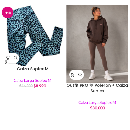
-44%
Calza Suplex M
Calza Larga Suplex M
Outfit PRO 🤎 Poleron + Calza
$
8.990
$
16.000
Suplex
Calza Larga Suplex M
$
30.000