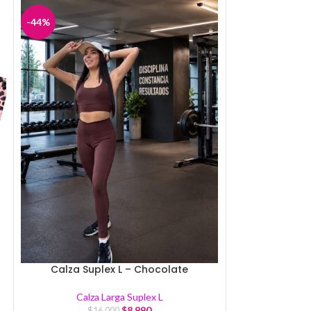
-44%
-40%
Calza Suplex L – Chocolate
Calza Su
Calza Larga Suplex L
Calza
$
8.990
$
16.000