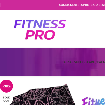
SOMOS MUJERES PRO, CAPACES
CALZAS SUPLEX
FLARE / PAL
-38%
SOLD
OUT