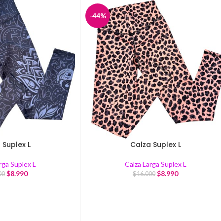
-44%
 Suplex L
Calza Suplex L
rga Suplex L
Calza Larga Suplex L
$
8.990
$
8.990
00
$
16.000