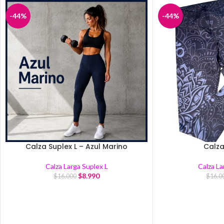
-44%
-44%
Calza Suplex L – Azul Marino
Calza
Calza Larga Suplex L
Calza La
$
8.990
$
16.000
$
16.0