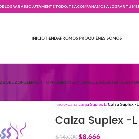
 DE LOGRAR ABSOLUTAMENTE TODO, TE ACOMPAÑAMOS A LOGRAR TU MEJ
INICIO
TIENDA
PROMOS PRO
QUIÉNES SOMOS
AZZO
BUZO
POLERAS Y TOP
POLERONES Y CHAQUETAS
ENTERITOS
SHOR
Inicio
Calza Larga Suplex L
Calza Suplex -L
Calza Suplex -L
$
8.666
$
14.000