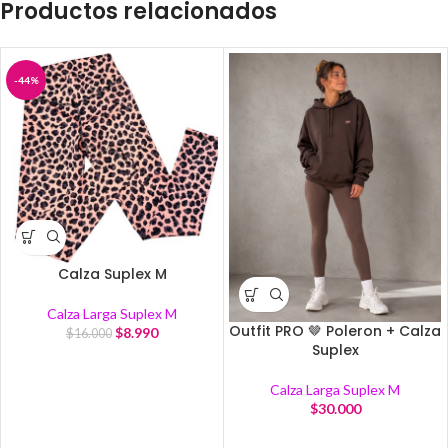
Productos relacionados
-44%
Calza Suplex M
Calza Larga Suplex M
Outfit PRO 🤎 Poleron + Calza
$
8.990
$
16.000
Suplex
Calza Larga Suplex M
$
30.000