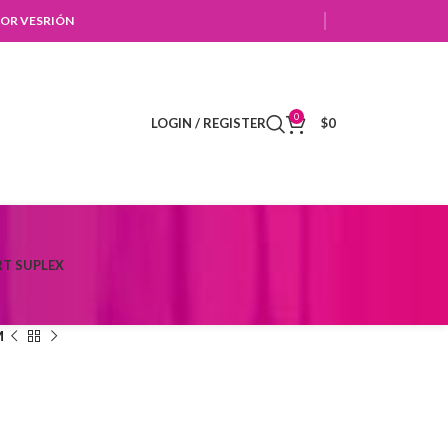
OR VESRIÓN
0
LOGIN / REGISTER
$
0
T SUPLEX
M