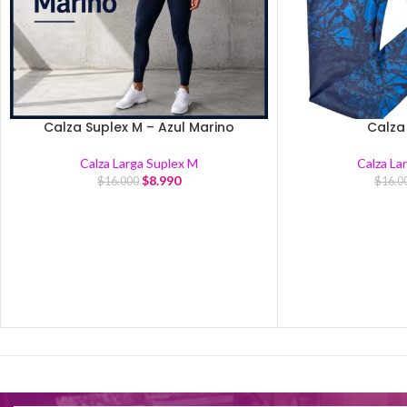
Calza Suplex M – Azul Marino
Calza
Calza Larga Suplex M
Calza La
$
8.990
$
16.000
$
16.0