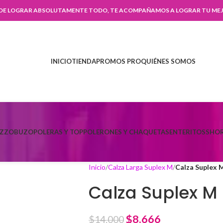
 DE LOGRAR ABSOLUTAMENTE TODO, TE ACOMPAÑAMOS A LOGRAR TU MEJ
INICIO
TIENDA
PROMOS PRO
QUIÉNES SOMOS
AZZO
BUZO
POLERAS Y TOP
POLERONES Y CHAQUETAS
ENTERITOS
SHOR
Inicio
Calza Larga Suplex M
Calza Suplex 
Calza Suplex M
$
8.666
$
14.000