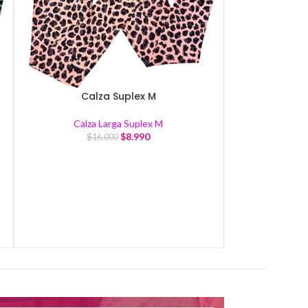
Calza Suplex M
Cal
Calza Larga Suplex M
Calza
$
8.990
$
16.000
$
1