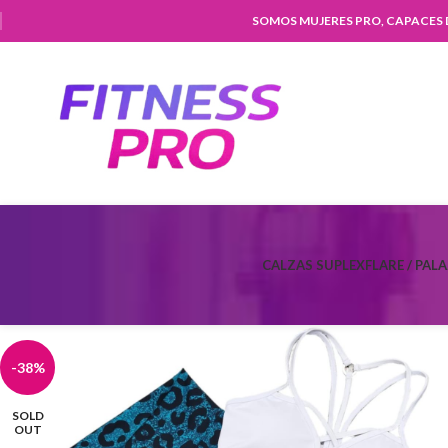
SOMOS MUJERES PRO, CAPACES
CALZAS SUPLEX
FLARE / PAL
-38%
SOLD
OUT