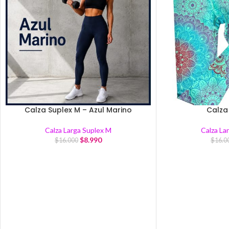
Calza Suplex M – Azul Marino
Calza
Calza Larga Suplex M
Calza La
$
8.990
$
16.000
$
16.0