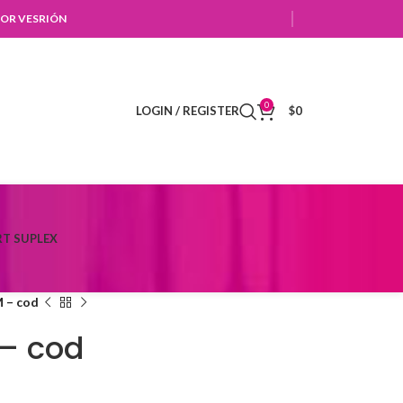
OR VESRIÓN
0
LOGIN / REGISTER
$
0
T SUPLEX
M – cod
 – cod