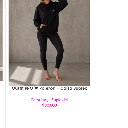
Outfit PRO 🖤 Poleron + Calza Suplex
Calzas Su
Calza Larga Suplex M
Calza
$
30.000
$
1