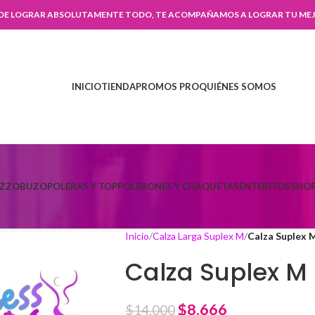
 DE LOGRAR ABSOLUTAMENTE TODO, TE ACOMPAÑAMOS A LOGRAR TU MEJ
INICIO
TIENDA
PROMOS PRO
QUIÉNES SOMOS
AZZO
BUZO
POLERAS Y TOP
POLERONES Y CHAQUETAS
ENTERITOS
SHOR
Inicio
Calza Larga Suplex M
Calza Suplex 
Calza Suplex M
$
8.666
$
14.000