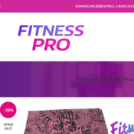
SOMOS MUJERES PRO, CAPACES
CALZAS SUPLEX
FLARE / PAL
-38%
SOLD
OUT