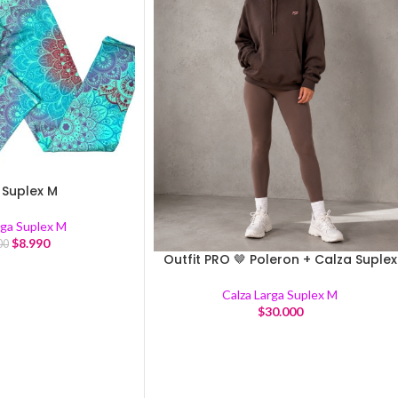
 Suplex M
rga Suplex M
$
8.990
00
Outfit PRO 🤎 Poleron + Calza Suplex
Calza Larga Suplex M
$
30.000