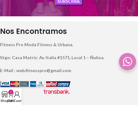
Nos Encontramos
Fitness Pro Moda Fitness & Urbana.
Stgo: Casa Matriz: Av. Italia #1571, Local 1 – Ñuñoa.
E-Mail : web.fitnesspro@gmail.com
0
Shop
Cart
Mi Cuenta
Información a Clientes
Métodos de Envío y Condiciones de Despacho