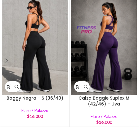
Baggy Negra – S (36/40)
Calza Baggie Suplex M
(42/46) – Uva
Flare / Palazzo
$
16.000
Flare / Palazzo
$
16.000