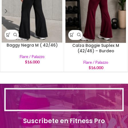
Baggy Negra M ( 42/46)
Calza Baggie Suplex M
(42/46) – Burdeo
Flare / Palazzo
$
16.000
Flare / Palazzo
$
16.000
Suscríbete en Fitness Pro