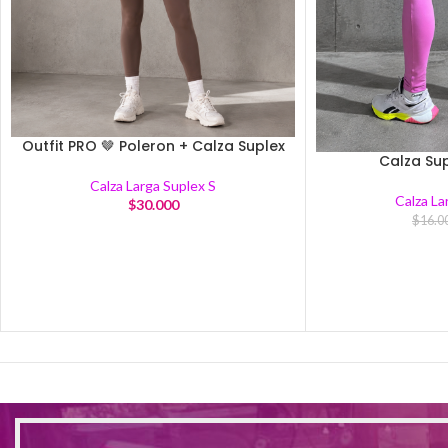
Outfit PRO 🤎 Poleron + Calza Suplex
Calza Sup
Calza Larga Suplex S
Calza La
$
30.000
$
16.0