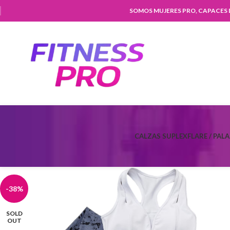
SOMOS MUJERES PRO, CAPACES
CALZAS SUPLEX
FLARE / PAL
-38%
SOLD
OUT