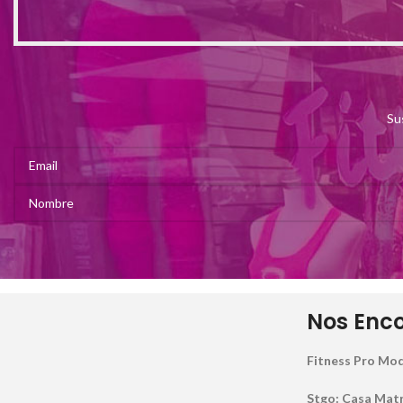
Su
Nos Enc
Fitness Pro Mod
Stgo: Casa Matriz