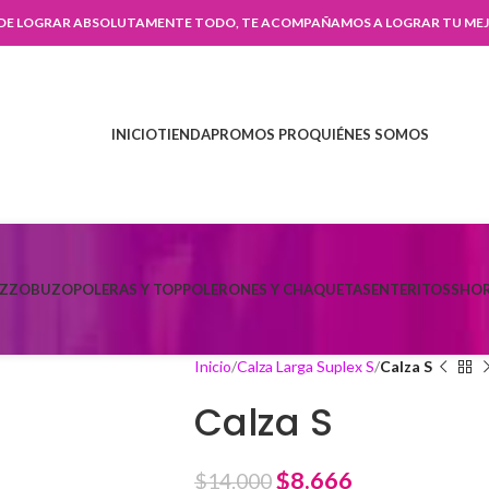
 DE LOGRAR ABSOLUTAMENTE TODO, TE ACOMPAÑAMOS A LOGRAR TU MEJ
INICIO
TIENDA
PROMOS PRO
QUIÉNES SOMOS
AZZO
BUZO
POLERAS Y TOP
POLERONES Y CHAQUETAS
ENTERITOS
SHOR
Inicio
Calza Larga Suplex S
Calza S
Calza S
$
8.666
$
14.000