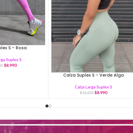
lex S – Rosa
rga Suplex S
$
8.990
00
Calza Suplex S – Verde Alga
Calza Larga Suplex S
$
8.990
$
16.000