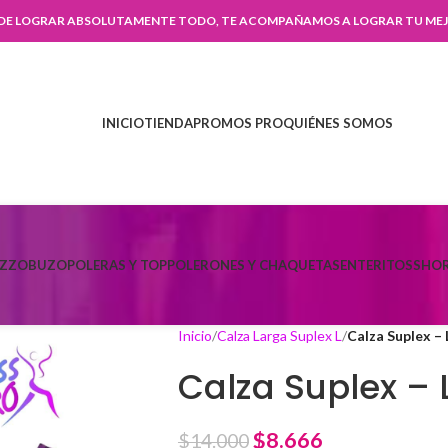
 DE LOGRAR ABSOLUTAMENTE TODO, TE ACOMPAÑAMOS A LOGRAR TU MEJ
INICIO
TIENDA
PROMOS PRO
QUIÉNES SOMOS
AZZO
BUZO
POLERAS Y TOP
POLERONES Y CHAQUETAS
ENTERITOS
SHOR
Inicio
Calza Larga Suplex L
Calza Suplex – 
Calza Suplex – 
$
8.666
$
14.000