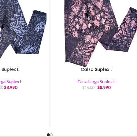
 Suplex L
Calza Suplex L
rga Suplex L
Calza Larga Suplex L
$
8.990
$
8.990
00
$
16.000