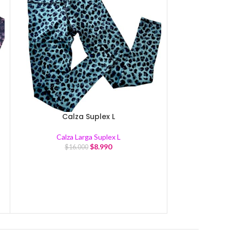
Calza Suplex L
Cal
Calza Larga Suplex L
Calza
$
8.990
$
16.000
$
1