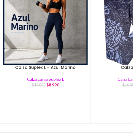
Calza Suplex L – Azul Marino
Calza
Calza Larga Suplex L
Calza La
$
8.990
$
16.000
$
16.0