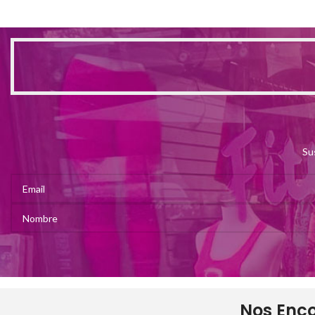
Su
Nos Enc