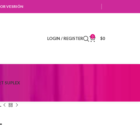
OR VESRIÓN
0
LOGIN / REGISTER
$
0
T SUPLEX
L
L