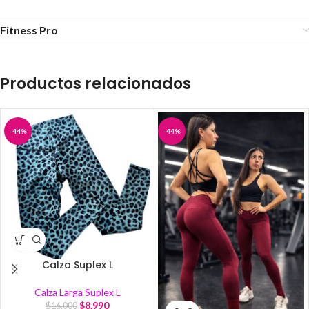
Fitness Pro
Productos relacionados
-44%
-44%
Calza Suplex L
Calza Larga Suplex L
$
8.990
$
16.000