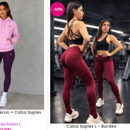
-44%
leron + Calza Suplex
rga Suplex L
Calza Suplex L – Burdeo
0.000