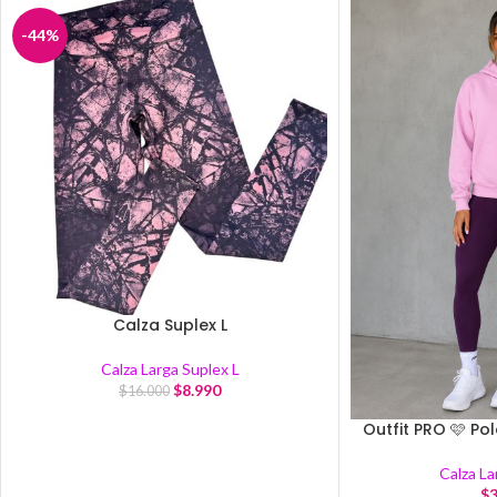
-44%
Calza Suplex L
Calza Larga Suplex L
$
8.990
$
16.000
Outfit PRO 🩷 Po
Calza La
$
3