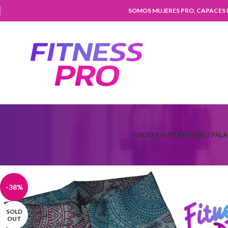
SOMOS MUJERES PRO, CAPACES
CALZAS SUPLEX
FLARE / PAL
-38%
SOLD
OUT