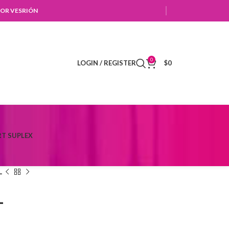
OR VESRIÓN
0
LOGIN / REGISTER
$
0
T SUPLEX
L
L