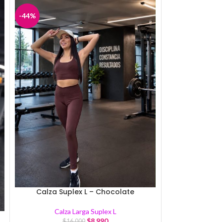
-44%
-40%
Calza Suplex L – Chocolate
Calza Larga Suplex L
Calza S
$
8.990
$
16.000