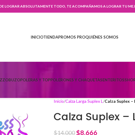
 DE LOGRAR ABSOLUTAMENTE TODO, TE ACOMPAÑAMOS A LOGRAR TU MEJ
INICIO
TIENDA
PROMOS PRO
QUIÉNES SOMOS
AZZO
BUZO
POLERAS Y TOP
POLERONES Y CHAQUETAS
ENTERITOS
SHOR
Inicio
Calza Larga Suplex L
Calza Suplex – 
Calza Suplex – 
$
8.666
$
14.000