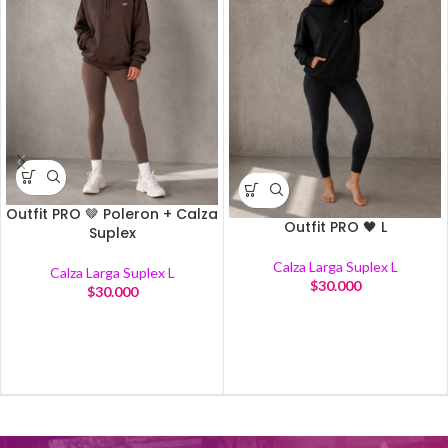
Outfit PRO 🤎 Poleron + Calza
Outfit PRO 🖤 L
Suplex
Calza Larga Suplex L
Calza Larga Suplex L
$
30.000
$
30.000