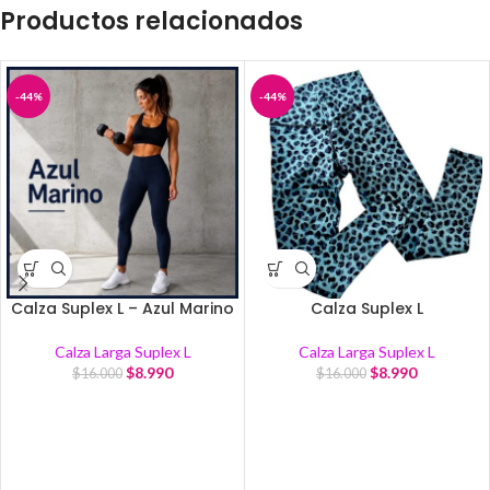
Productos relacionados
-44%
-44%
Calza Suplex L – Azul Marino
Calza Suplex L
Calza Larga Suplex L
Calza Larga Suplex L
$
8.990
$
8.990
$
16.000
$
16.000