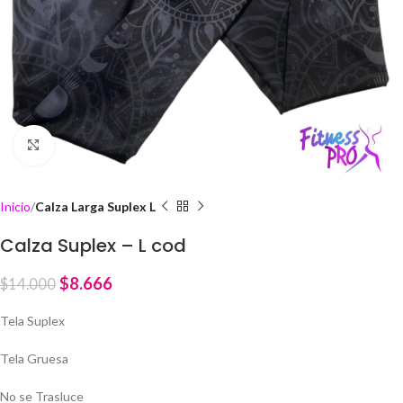
Click to enlarge
Inicio
Calza Larga Suplex L
Calza Suplex – L cod
$
8.666
$
14.000
Tela Suplex
Tela Gruesa
No se Trasluce