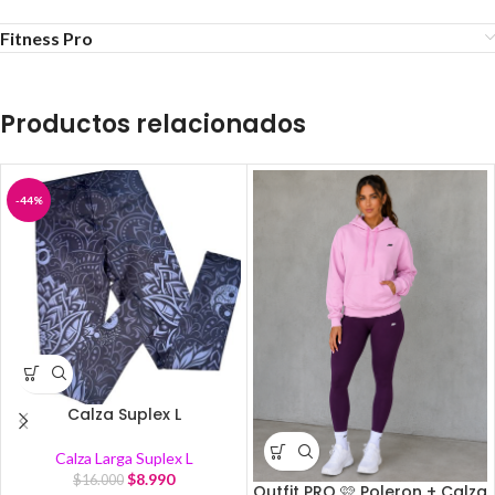
Fitness Pro
Productos relacionados
-44%
Calza Suplex L
Calza Larga Suplex L
$
8.990
$
16.000
Outfit PRO 🩷 Poleron + Calza