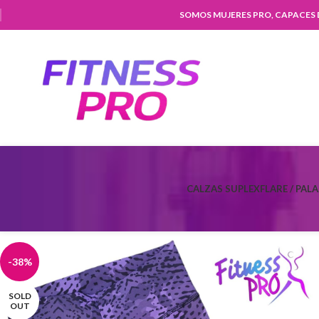
SOMOS MUJERES PRO, CAPACES
CALZAS SUPLEX
FLARE / PAL
-38%
SOLD
OUT