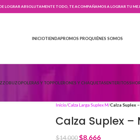
 DE LOGRAR ABSOLUTAMENTE TODO, TE ACOMPAÑAMOS A LOGRAR TU MEJ
INICIO
TIENDA
PROMOS PRO
QUIÉNES SOMOS
AZZO
BUZO
POLERAS Y TOP
POLERONES Y CHAQUETAS
ENTERITOS
SHOR
Inicio
Calza Larga Suplex M
Calza Suplex 
Calza Suplex –
$
8.666
$
14.000