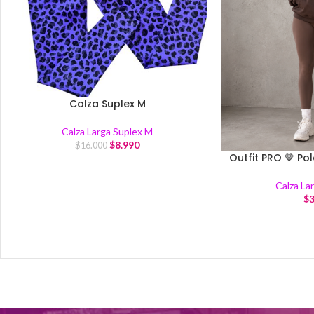
Calza Suplex M
Calza Larga Suplex M
$
8.990
$
16.000
Outfit PRO 🤎 Po
Calza La
$
3