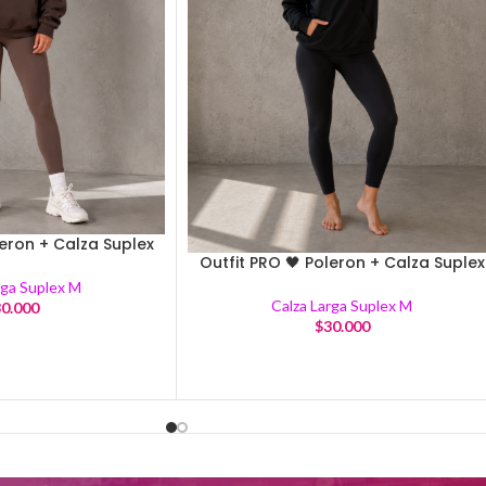
leron + Calza Suplex
Outfit PRO 🖤 Poleron + Calza Suplex
rga Suplex M
Calza Larga Suplex M
0.000
$
30.000