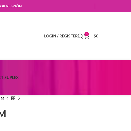
OR VESRIÓN
0
LOGIN / REGISTER
$
0
T SUPLEX
– M
 M