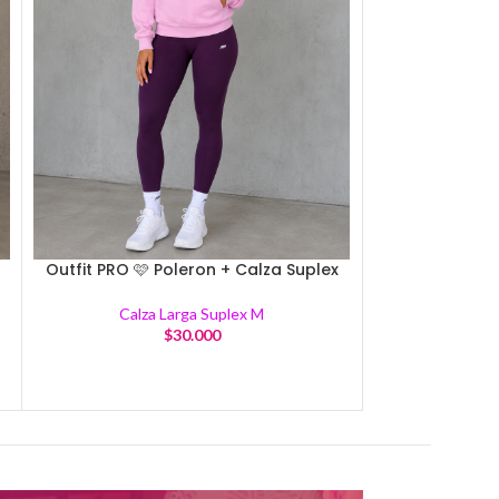
Calza 
Outfit PRO 🩷 Poleron + Calza Suplex
Calza
Calza Larga Suplex M
$
30.000
$
1