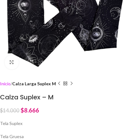
Click to enlarge
Inicio
Calza Larga Suplex M
Calza Suplex – M
$
8.666
$
14.000
Tela Suplex
Tela Gruesa