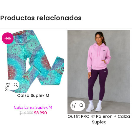
Productos relacionados
-44%
Calza Suplex M
Calza Larga Suplex M
$
8.990
$
16.000
Outfit PRO 🩷 Poleron + Calza
Suplex