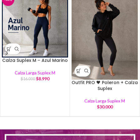
Calza Suplex M – Azul Marino
Calza Larga Suplex M
$
8.990
$
16.000
Outfit PRO 🖤 Poleron + Calza
Suplex
Calza Larga Suplex M
$
30.000