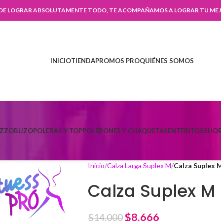
 DE LOGRAR ABSOLUTAMENTE TODO, TE ACOMPAÑAMOS A LOGRAR TU MEJ
INICIO
TIENDA
PROMOS PRO
QUIÉNES SOMOS
AZZO
BUZO
POLERAS Y TOP
POLERONES Y CHAQUETAS
ENTERITOS
SHOR
Inicio
Calza Larga Suplex M
Calza Suplex 
Calza Suplex M
$
8.666
$
14.000