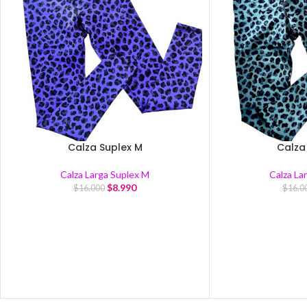
Calza Suplex M
Calza
Calza Larga Suplex M
Calza La
$
8.990
$
16.000
$
16.0