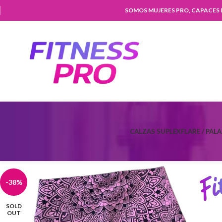
SOMOS MUJERES PRO, CAPACES
CALZAS SUPLEX
FLARE / PAL
-38%
SOLD
OUT