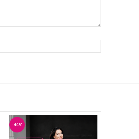
-44%
-40%