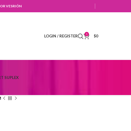
OR VESRIÓN
0
LOGIN / REGISTER
$
0
T SUPLEX
M