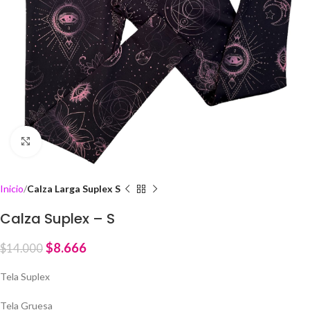
Click to enlarge
Inicio
Calza Larga Suplex S
Calza Suplex – S
$
8.666
$
14.000
Tela Suplex
Tela Gruesa