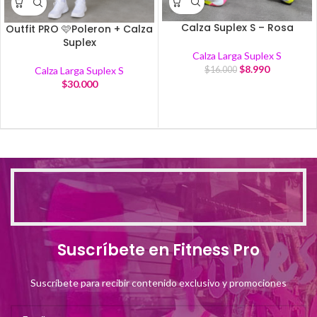
Calza Suplex S – Rosa
Outfit PRO 🩷Poleron + Calza
Suplex
Calza Larga Suplex S
$
8.990
Calza Larga Suplex S
$
16.000
$
30.000
Suscríbete en Fitness Pro
Suscríbete para recibir contenido exclusivo y promociones