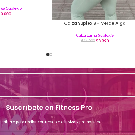
rga Suplex S
0.000
Calza Suplex S – Verde Alga
Calza Larga Suplex S
$
8.990
$
16.000
Suscríbete en Fitness Pro
scríbete para recibir contenido exclusivo y promociones