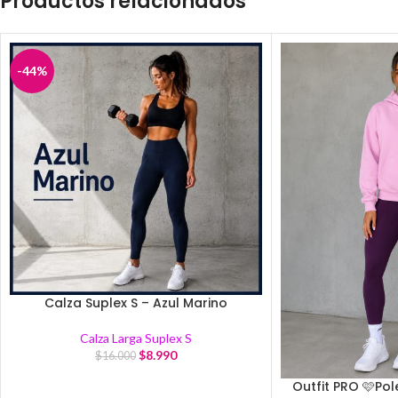
Productos relacionados
-44%
Calza Suplex S – Azul Marino
Calza Larga Suplex S
$
8.990
$
16.000
Outfit PRO 🩷Pol