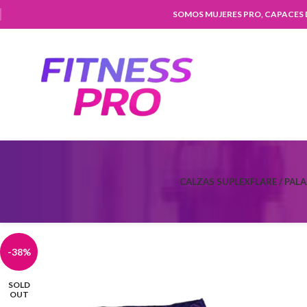
SOMOS MUJERES PRO, CAPACES
CALZAS SUPLEX
FLARE / PAL
-38%
SOLD
OUT