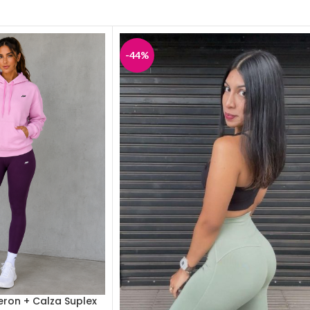
-44%
eron + Calza Suplex