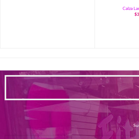
Calza La
$
3
Su