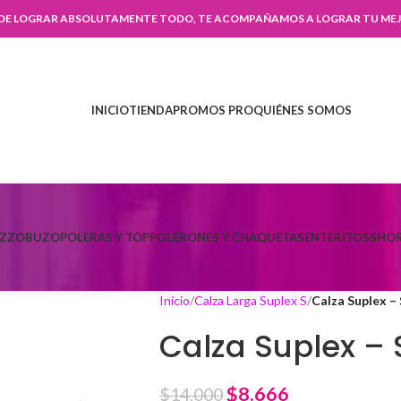
 DE LOGRAR ABSOLUTAMENTE TODO, TE ACOMPAÑAMOS A LOGRAR TU MEJ
INICIO
TIENDA
PROMOS PRO
QUIÉNES SOMOS
AZZO
BUZO
POLERAS Y TOP
POLERONES Y CHAQUETAS
ENTERITOS
SHOR
Inicio
Calza Larga Suplex S
Calza Suplex – 
Calza Suplex – 
$
8.666
$
14.000