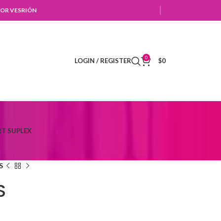
OR VESRIÓN
0
LOGIN / REGISTER
$
0
T SUPLEX
S
S