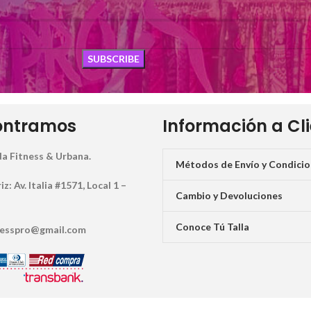
ontramos
Información a Cl
a Fitness & Urbana.
Métodos de Envío y Condici
: Av. Italia #1571, Local 1 –
Cambio y Devoluciones
Conoce Tú Talla
tnesspro@gmail.com