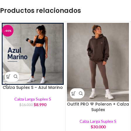
Productos relacionados
-44%
Calza Suplex S – Azul Marino
Calza Larga Suplex S
Outfit PRO 🤎 Poleron + Calza
$
8.990
$
16.000
Suplex
Calza Larga Suplex S
$
30.000