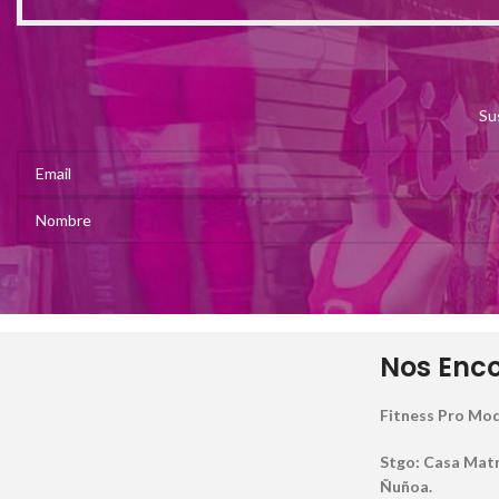
Su
Nos Enc
Fitness Pro Mod
Stgo: Casa Matriz
Ñuñoa.