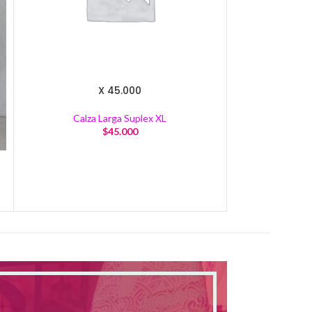
X 45.000
Calza Larga Suplex XL
Calza
$
45.000