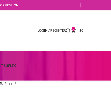
OR VESRIÓN
0
LOGIN / REGISTER
$
0
T SUPLEX
XL