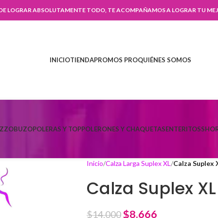
 DE LOGRAR ABSOLUTAMENTE TODO, TE ACOMPAÑAMOS A LOGRAR TU MEJ
INICIO
TIENDA
PROMOS PRO
QUIÉNES SOMOS
AZZO
BUZO
POLERAS Y TOP
POLERONES Y CHAQUETAS
ENTERITOS
SHOR
Inicio
Calza Larga Suplex XL
Calza Suplex 
Calza Suplex XL
$
8.666
$
14.000