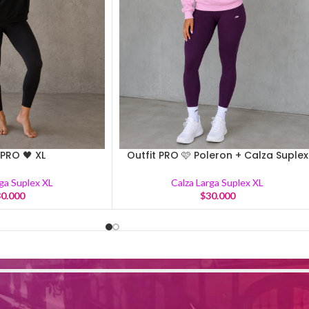
 PRO 🖤 XL
Outfit PRO 🩷 Poleron + Calza Suplex
rga Suplex XL
Calza Larga Suplex XL
0.000
$
30.000