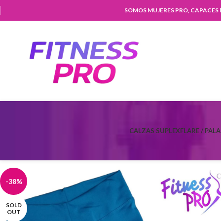
SOMOS MUJERES PRO, CAPACES
CALZAS SUPLEX
FLARE / PAL
-38%
SOLD
OUT