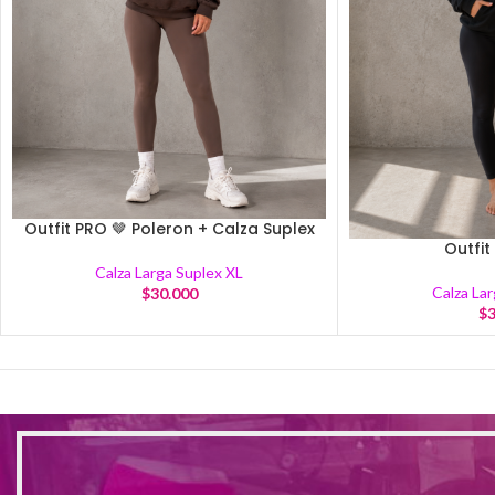
Outfit PRO 🤎 Poleron + Calza Suplex
Outfit
Calza Larga Suplex XL
Calza La
$
30.000
$
3