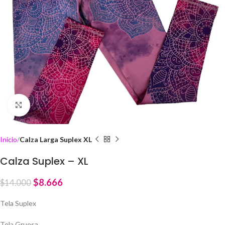
Click to enlarge
Inicio
Calza Larga Suplex XL
Calza Suplex – XL
$
8.666
$
14.000
Tela Suplex
Tela Gruesa