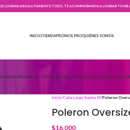
 DE LOGRAR ABSOLUTAMENTE TODO, TE ACOMPAÑAMOS A LOGRAR TU MEJ
INICIO
TIENDA
PROMOS PRO
QUIÉNES SOMOS
AZZO
BUZO
POLERAS Y TOP
POLERONES Y CHAQUETAS
ENTERITOS
SHOR
Inicio
Calza Larga Suplex M
Poleron Overs
Poleron Oversiz
$
16.000