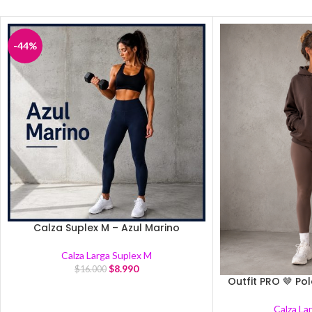
-44%
Calza Suplex M – Azul Marino
Calza Larga Suplex M
$
8.990
$
16.000
Outfit PRO 🤎 Po
Calza La