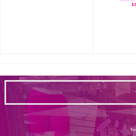
$
3
Su