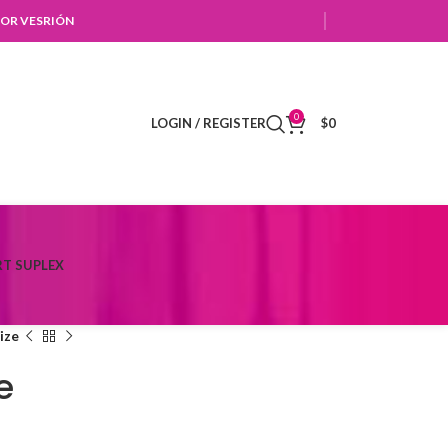
OR VESRIÓN
0
LOGIN / REGISTER
$
0
T SUPLEX
ize
e