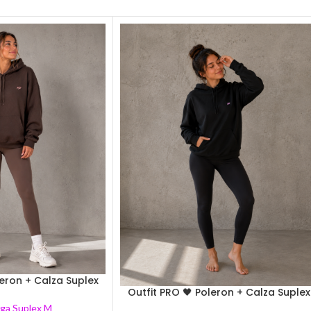
leron + Calza Suplex
Outfit PRO 🖤 Poleron + Calza Suplex
rga Suplex M