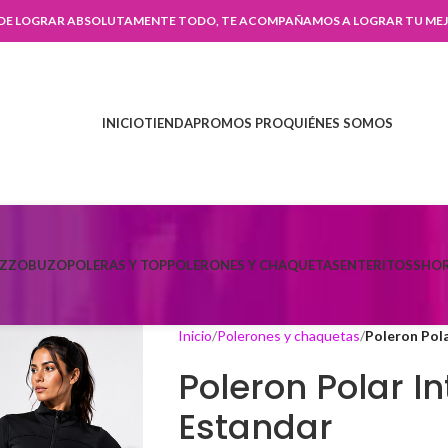
 DE LOGRAR ABSOLUTAMENTE TODO, TE ACOMPAÑAMOS A LOGRAR TU MEJ
INICIO
TIENDA
PROMOS PRO
QUIÉNES SOMOS
AZZO
BUZO
POLERAS Y TOP
POLERONES Y CHAQUETAS
ENTERITOS
SHOR
Inicio
Polerones y chaquetas
Poleron Pola
Poleron Polar In
Estandar