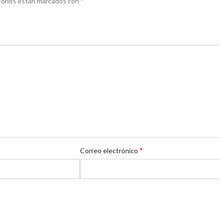
*
torios están marcados con
*
Correo electrónico