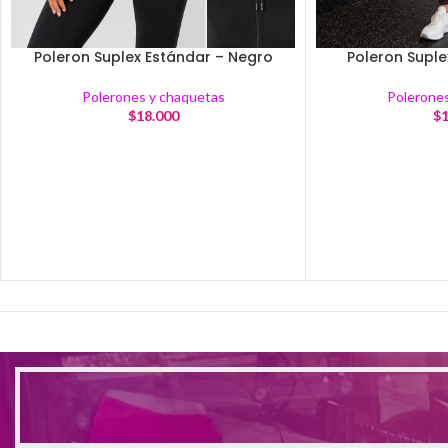
Poleron Suplex Estándar – Negro
Poleron Suple
Polerones y chaquetas
Polerones
$
18.000
$
1