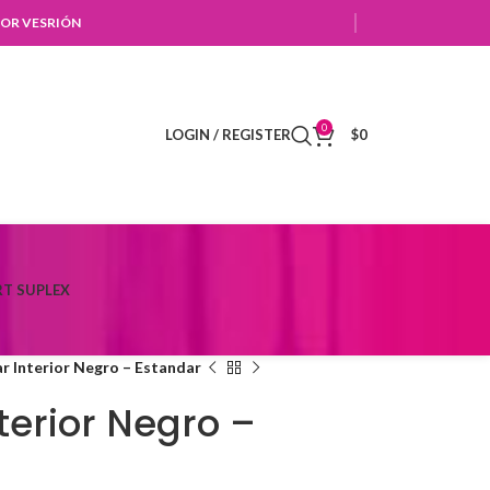
OR VESRIÓN
0
LOGIN / REGISTER
$
0
T SUPLEX
r Interior Negro – Estandar
terior Negro –