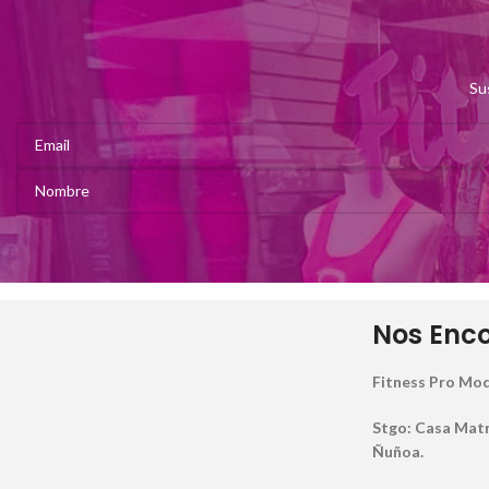
Su
Nos Enc
Fitness Pro Mod
Stgo: Casa Matriz
Ñuñoa.