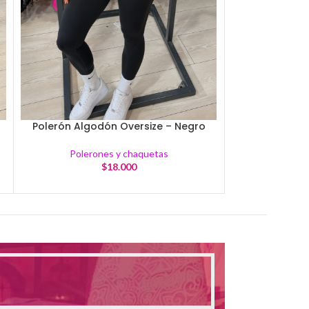
Polerón Algodón Oversize – Negro
Poleron Alg
Polerones y chaquetas
Polero
$
18.000