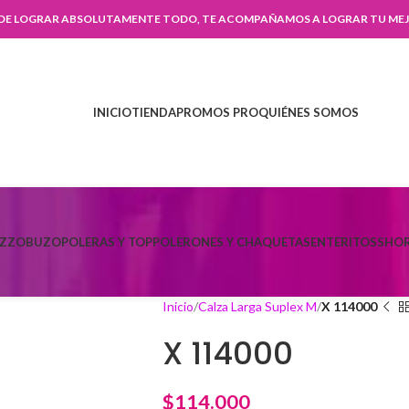
 DE LOGRAR ABSOLUTAMENTE TODO, TE ACOMPAÑAMOS A LOGRAR TU MEJ
INICIO
TIENDA
PROMOS PRO
QUIÉNES SOMOS
AZZO
BUZO
POLERAS Y TOP
POLERONES Y CHAQUETAS
ENTERITOS
SHOR
Inicio
Calza Larga Suplex M
X 114000
X 114000
$
114.000