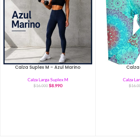
Calza Suplex M – Azul Marino
Calza
Calza Larga Suplex M
Calza La
$
8.990
$
16.000
$
16.0