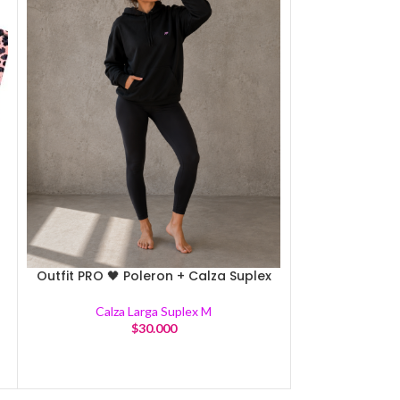
Outfit PRO 🖤 Poleron + Calza Suplex
Outfit PRO 🩷 
Calza Larga Suplex M
Calza
$
30.000