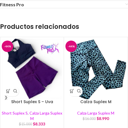
Fitness Pro
Productos relacionados
-44%
-44%
Short Suplex S – Uva
Calza Suplex M
Short Suplex S
,
Calza Larga Suplex
Calza Larga Suplex M
M
$
8.990
$
16.000
$
8.333
$
15.000