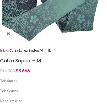
Click to enlarge
Inicio
Calza Larga Suplex M
Calza Suplex – M
$
8.666
$
14.000
Tela Suplex
Tela Gruesa
No se Trasluce