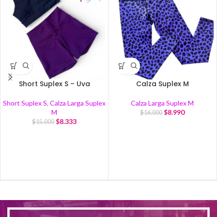
Short Suplex S – Uva
Calza Suplex M
Short Suplex S
,
Calza Larga Suplex
Calza Larga Suplex M
M
$
8.990
$
16.000
$
8.333
$
15.000