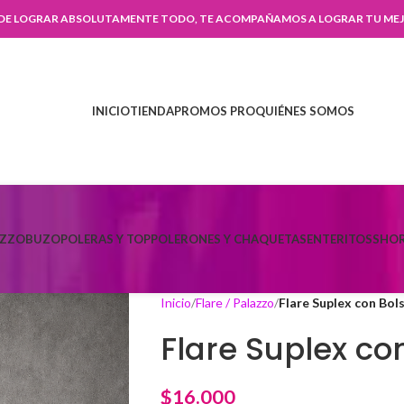
 DE LOGRAR ABSOLUTAMENTE TODO, TE ACOMPAÑAMOS A LOGRAR TU MEJ
INICIO
TIENDA
PROMOS PRO
QUIÉNES SOMOS
AZZO
BUZO
POLERAS Y TOP
POLERONES Y CHAQUETAS
ENTERITOS
SHOR
Inicio
Flare / Palazzo
Flare Suplex con Bols
Flare Suplex con
$
16.000