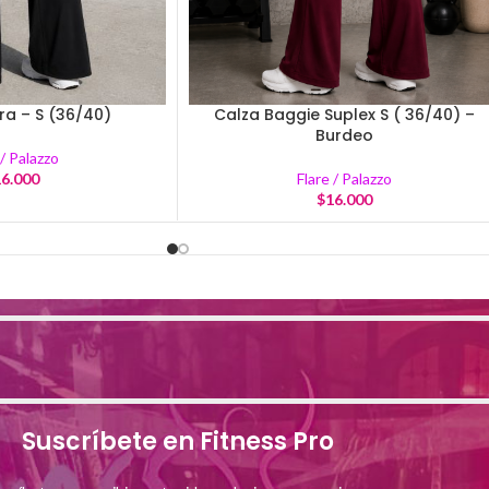
a – S (36/40)
Calza Baggie Suplex S ( 36/40) –
Burdeo
 / Palazzo
6.000
Flare / Palazzo
$
16.000
Suscríbete en Fitness Pro