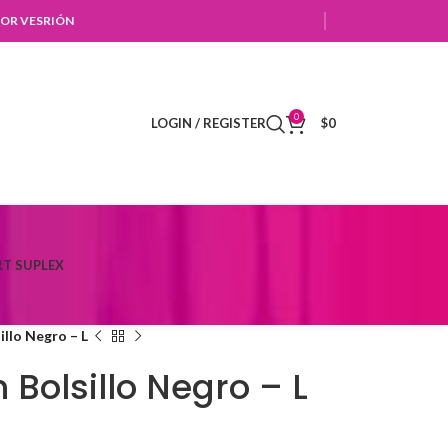
OR VESRIÓN
0
LOGIN / REGISTER
$
0
T SUPLEX
illo Negro – L
 Bolsillo Negro – L