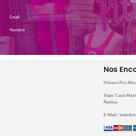
Su
Nos Enc
Fitness Pro Mod
Stgo: Casa Matriz
Ñuñoa.
E-Mail : web.fi