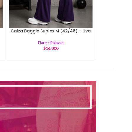
Calza Baggie Suplex M (42/46) – Uva
Calza Baggie 
Flare / Palazzo
Fl
$
16.000