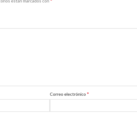
*
torios están marcados con
*
Correo electrónico