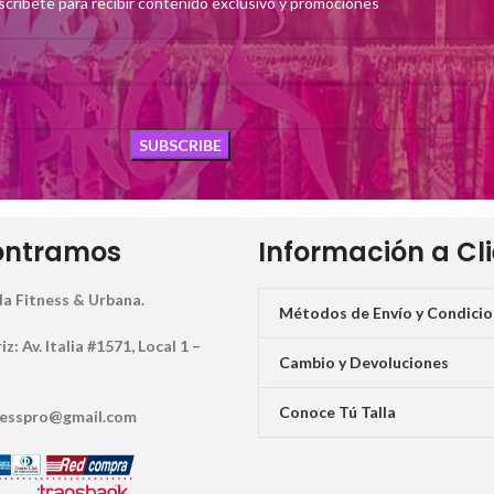
scríbete para recibir contenido exclusivo y promociones
ontramos
Información a Cl
a Fitness & Urbana.
Métodos de Envío y Condici
: Av. Italia #1571, Local 1 –
Cambio y Devoluciones
Conoce Tú Talla
tnesspro@gmail.com