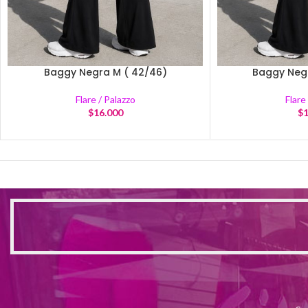
Baggy Negra M ( 42/46)
Baggy Negr
Flare / Palazzo
Flare
$
16.000
$
1